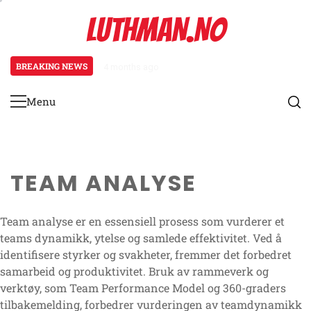
Skip
LUTHMAN.NO
to
content
BREAKING NEWS
4 months ago
Spilleradaptasjon til strandfotba
Menu
Primary
Menu
TEAM ANALYSE
Team analyse er en essensiell prosess som vurderer et
teams dynamikk, ytelse og samlede effektivitet. Ved å
identifisere styrker og svakheter, fremmer det forbedret
samarbeid og produktivitet. Bruk av rammeverk og
verktøy, som Team Performance Model og 360-graders
tilbakemelding, forbedrer vurderingen av teamdynamikk