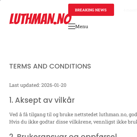
Skip
to
BREAKING NEWS
4 mont
LUTHMAN.NO
content
Menu
Primary
Menu
TERMS AND CONDITIONS
Last updated: 2026-01-20
1. Aksept av vilkår
Ved å få tilgang til og bruke nettstedet luthman.no, go
Hvis du ikke godtar disse vilkårene, vennligst ikke bru
2. Brukeransvar og oppførsel