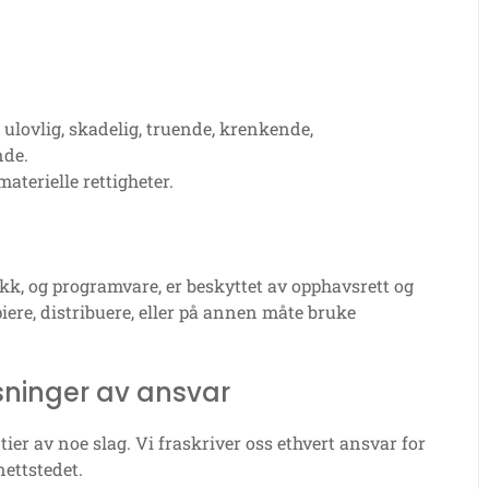
 ulovlig, skadelig, truende, krenkende,
nde.
aterielle rettigheter.
ikk, og programvare, er beskyttet av opphavsrett og
piere, distribuere, eller på annen måte bruke
sninger av ansvar
ier av noe slag. Vi fraskriver oss ethvert ansvar for
ettstedet.