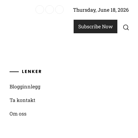
Thursday, June 18, 2026
p 2024: Overgang fra tradisjonell fotball, Ferdighetsjusteringer, Ytels
Subscribe Now
LENKER
Blogginnlegg
Ta kontakt
Om oss