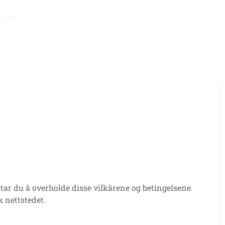
hs ago
Spilleradaptasjon til strandfotball i FIFA Beach Soccer World Cu
dtar du å overholde disse vilkårene og betingelsene.
k nettstedet.