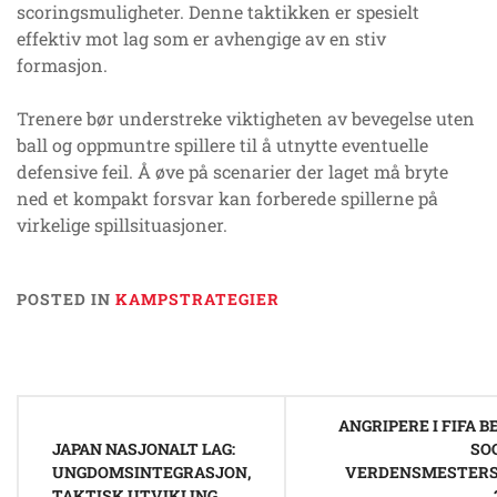
scoringsmuligheter. Denne taktikken er spesielt
effektiv mot lag som er avhengige av en stiv
formasjon.
Trenere bør understreke viktigheten av bevegelse uten
ball og oppmuntre spillere til å utnytte eventuelle
defensive feil. Å øve på scenarier der laget må bryte
ned et kompakt forsvar kan forberede spillerne på
virkelige spillsituasjoner.
POSTED IN
KAMPSTRATEGIER
Post
ANGRIPERE I FIFA 
navigation
JAPAN NASJONALT LAG:
SO
UNGDOMSINTEGRASJON,
VERDENSMESTER
TAKTISK UTVIKLING,