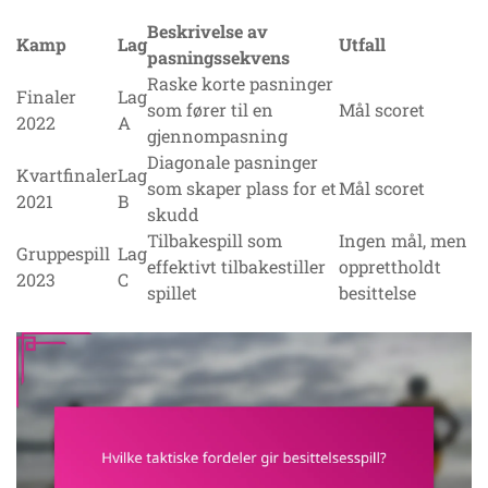
Beskrivelse av
Kamp
Lag
Utfall
pasningssekvens
Raske korte pasninger
Finaler
Lag
som fører til en
Mål scoret
2022
A
gjennompasning
Diagonale pasninger
Kvartfinaler
Lag
som skaper plass for et
Mål scoret
2021
B
skudd
Tilbakespill som
Ingen mål, men
Gruppespill
Lag
effektivt tilbakestiller
opprettholdt
2023
C
spillet
besittelse