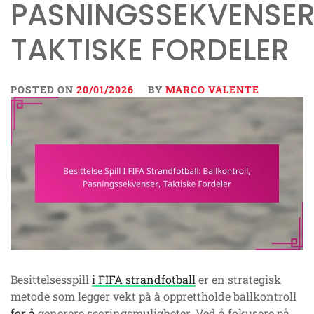
PASNINGSSEKVENSER
TAKTISKE FORDELER
POSTED ON
20/01/2026
BY
MARCO VALENTE
Besittelsesspill
i FIFA strandfotball
er en strategisk
metode som legger vekt på å opprettholde ballkontroll
for å
generere scoringsmuligheter. Ved å fokusere på